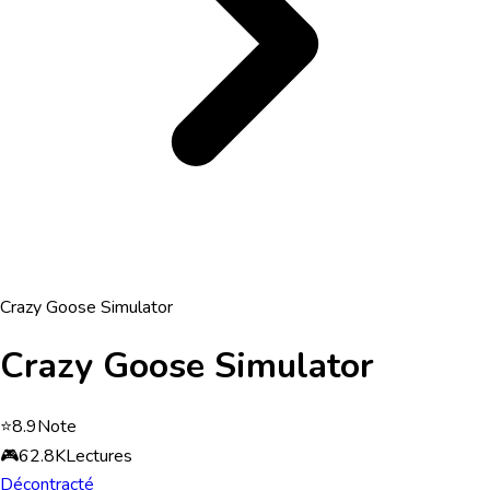
Crazy Goose Simulator
Crazy Goose Simulator
⭐
8.9
Note
🎮
62.8K
Lectures
Décontracté