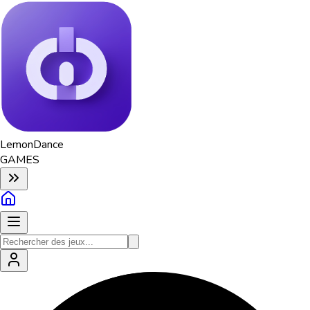
Lemon
Dance
GAMES