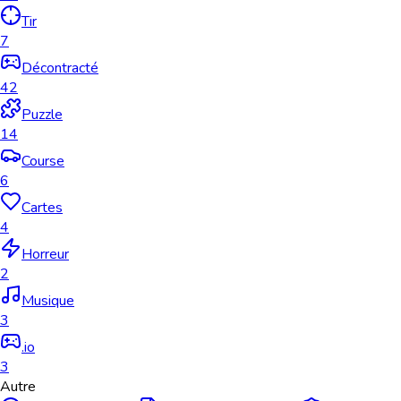
Tir
7
Décontracté
42
Puzzle
14
Course
6
Cartes
4
Horreur
2
Musique
3
.io
3
Autre