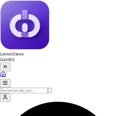
Lemon
Dance
GAMES