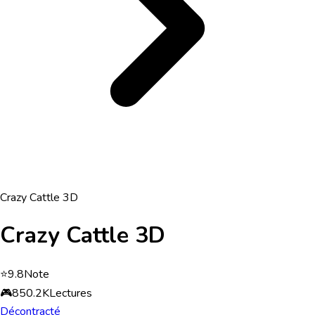
Crazy Cattle 3D
Crazy Cattle 3D
⭐
9.8
Note
🎮
850.2K
Lectures
Décontracté