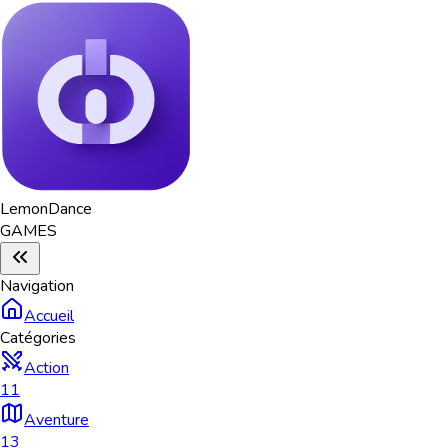
Lemon
Dance
GAMES
Navigation
Accueil
Catégories
Action
11
Aventure
13