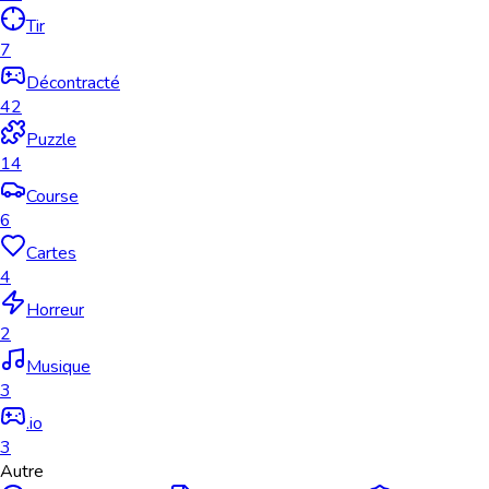
Tir
7
Décontracté
42
Puzzle
14
Course
6
Cartes
4
Horreur
2
Musique
3
.io
3
Autre