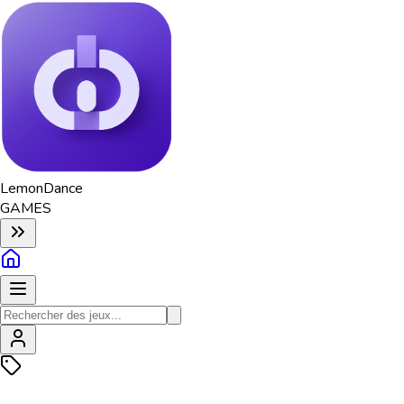
Lemon
Dance
GAMES