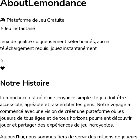
About
Lemon
dance
🎮 Plateforme de Jeu Gratuite
⚡ Jeu Instantané
Jeux de qualité soigneusement sélectionnés, aucun
téléchargement requis, jouez instantanément
⭐
❤️
Notre Histoire
Lemondance est né d'une croyance simple : le jeu doit être
accessible, agréable et rassembler les gens. Notre voyage a
commencé avec une vision de créer une plateforme où les
joueurs de tous âges et de tous horizons pourraient découvrir,
jouer et partager des expériences de jeu incroyables.
Aujourd'hui, nous sommes fiers de servir des millions de joueurs