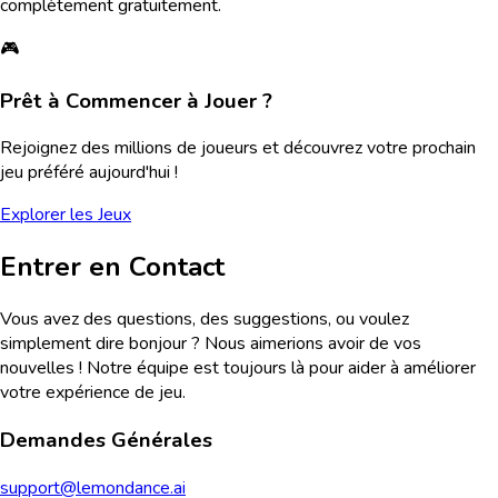
complètement gratuitement.
🎮
Prêt à Commencer à Jouer ?
Rejoignez des millions de joueurs et découvrez votre prochain
jeu préféré aujourd'hui !
Explorer les Jeux
Entrer en Contact
Vous avez des questions, des suggestions, ou voulez
simplement dire bonjour ? Nous aimerions avoir de vos
nouvelles ! Notre équipe est toujours là pour aider à améliorer
votre expérience de jeu.
Demandes Générales
support@lemondance.ai