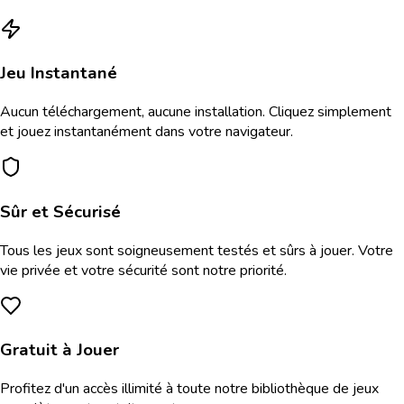
Jeu Instantané
Aucun téléchargement, aucune installation. Cliquez simplement
et jouez instantanément dans votre navigateur.
Sûr et Sécurisé
Tous les jeux sont soigneusement testés et sûrs à jouer. Votre
vie privée et votre sécurité sont notre priorité.
Gratuit à Jouer
Profitez d'un accès illimité à toute notre bibliothèque de jeux