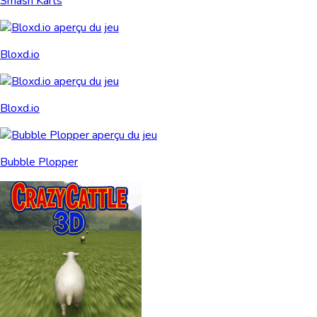
Smash Karts
Bloxd.io
Bloxd.io
Bubble Plopper