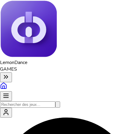
Lemon
Dance
GAMES