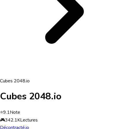
Cubes 2048.io
Cubes 2048.io
⭐
9.1
Note
🎮
342.1K
Lectures
Décontracté
.io