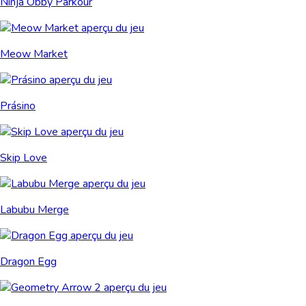
Ninja Obby Parkour
Meow Market
Prásino
Skip Love
Labubu Merge
Dragon Egg