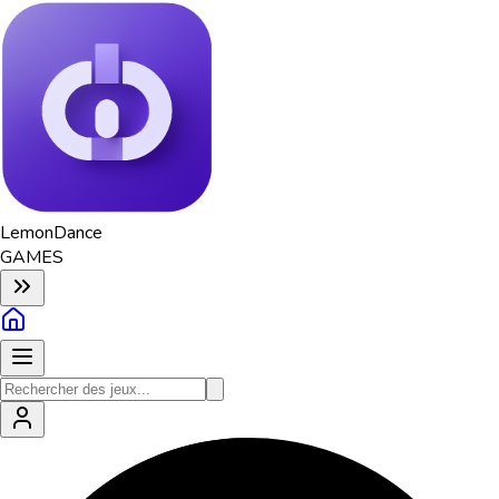
Lemon
Dance
GAMES