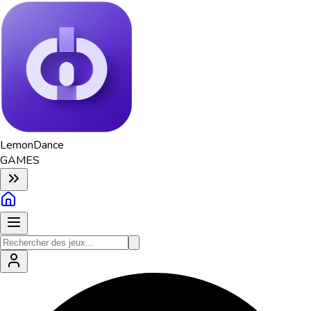
Lemon
Dance
GAMES