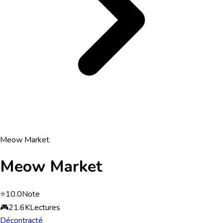
Meow Market
Meow Market
⭐
10.0
Note
🎮
21.6K
Lectures
Décontracté