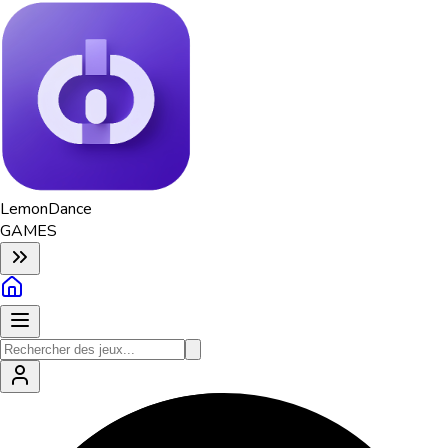
Lemon
Dance
GAMES