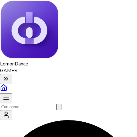
Lemon
Dance
GAMES