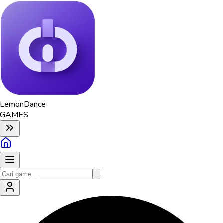
Lemon
Dance
GAMES