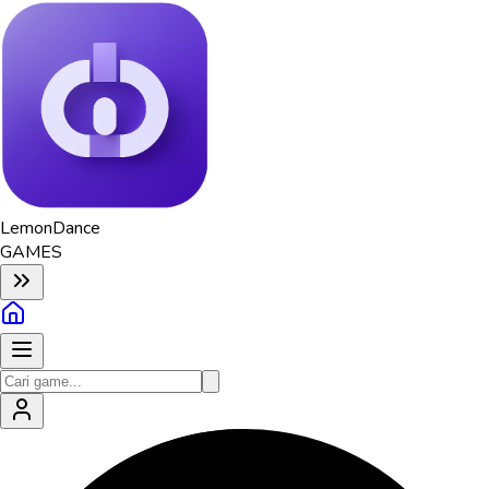
Lemon
Dance
GAMES