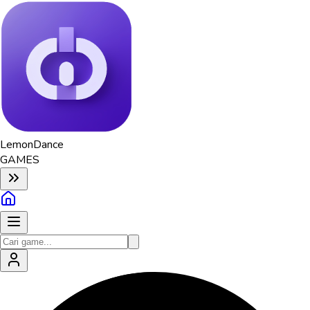
Lemon
Dance
GAMES