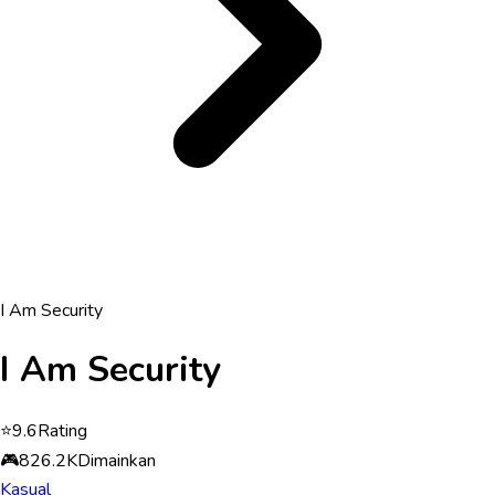
I Am Security
I Am Security
⭐
9.6
Rating
🎮
826.2K
Dimainkan
Kasual