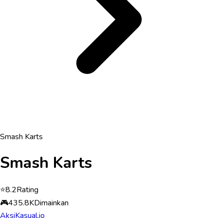
Smash Karts
Smash Karts
⭐
8.2
Rating
🎮
435.8K
Dimainkan
Aksi
Kasual
.io