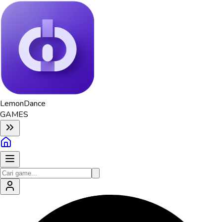
Lemon
Dance
GAMES