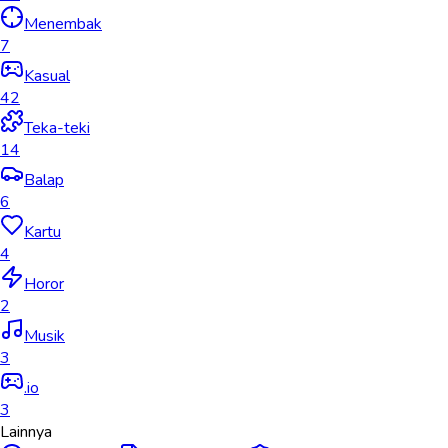
Menembak
7
Kasual
42
Teka-teki
14
Balap
6
Kartu
4
Horor
2
Musik
3
.io
3
Lainnya