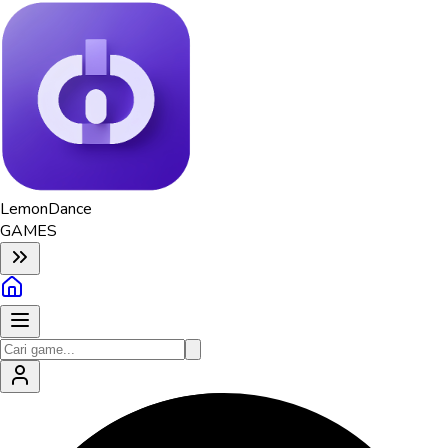
Lemon
Dance
GAMES