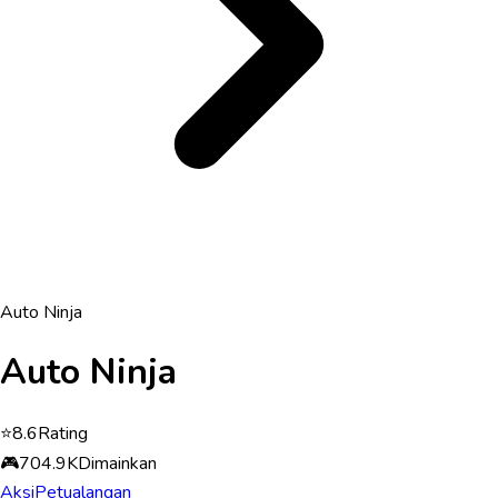
Auto Ninja
Auto Ninja
⭐
8.6
Rating
🎮
704.9K
Dimainkan
Aksi
Petualangan