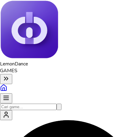
Lemon
Dance
GAMES