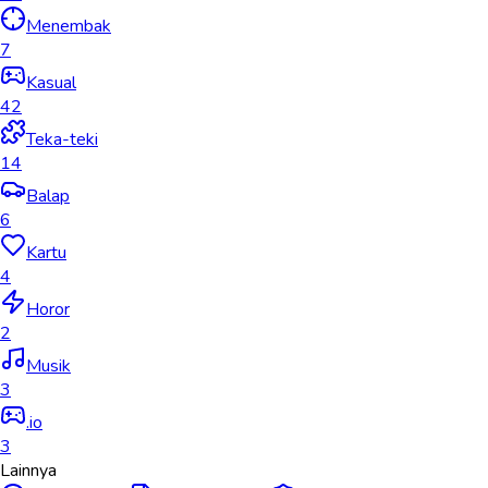
Menembak
7
Kasual
42
Teka-teki
14
Balap
6
Kartu
4
Horor
2
Musik
3
.io
3
Lainnya