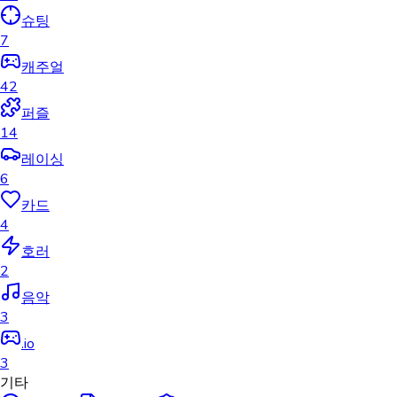
슈팅
7
캐주얼
42
퍼즐
14
레이싱
6
카드
4
호러
2
음악
3
.io
3
기타