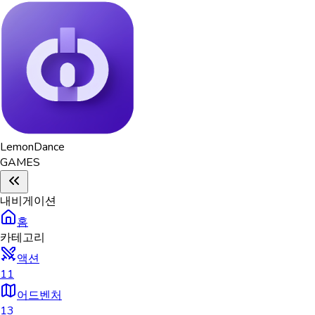
Lemon
Dance
GAMES
내비게이션
홈
카테고리
액션
11
어드벤처
13