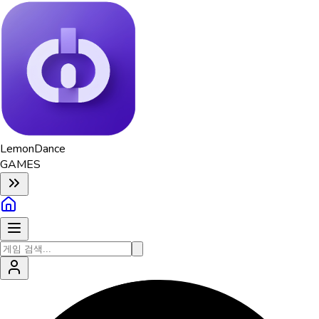
Lemon
Dance
GAMES