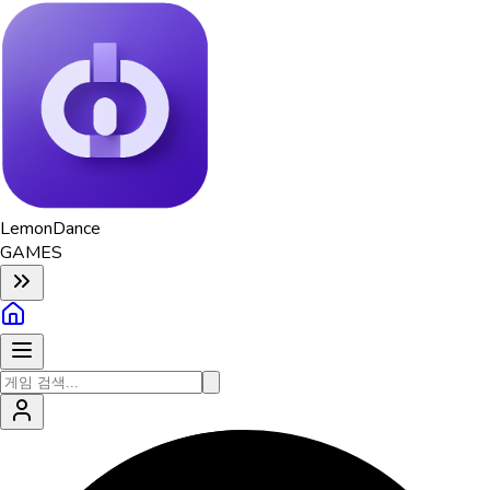
Lemon
Dance
GAMES