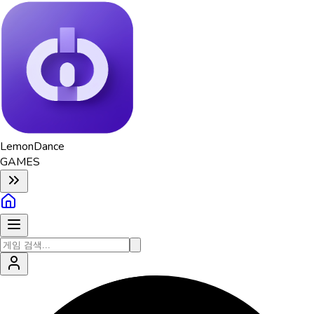
Lemon
Dance
GAMES