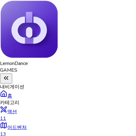
Lemon
Dance
GAMES
내비게이션
홈
카테고리
액션
11
어드벤처
13