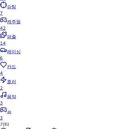
슈팅
7
캐주얼
42
퍼즐
14
레이싱
6
카드
4
호러
2
음악
3
.io
3
기타