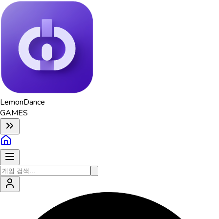
Lemon
Dance
GAMES