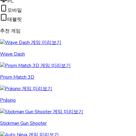
PC
모바일
태블릿
추천 게임
Wave Dash
Prism Match 3D
Prásino
Stickman Gun Shooter