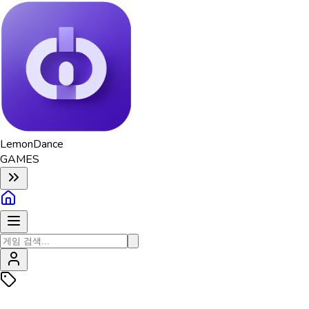
Lemon
Dance
GAMES