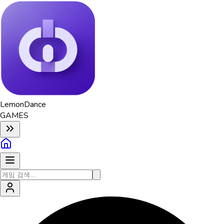
Lemon
Dance
GAMES