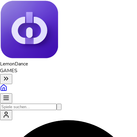
Lemon
Dance
GAMES