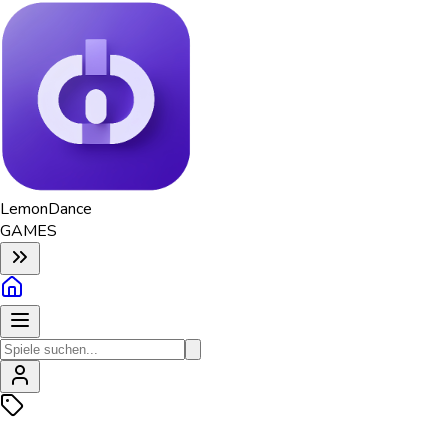
Lemon
Dance
GAMES