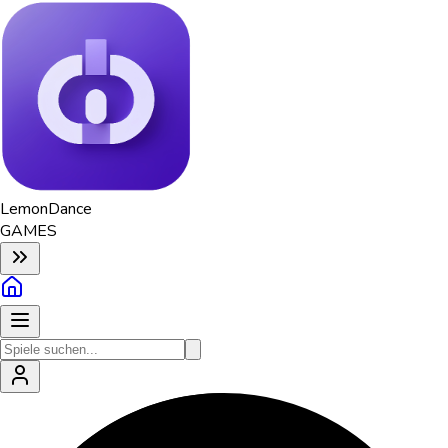
Lemon
Dance
GAMES