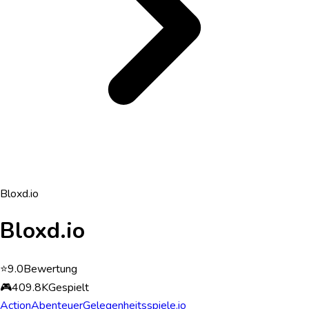
Bloxd.io
Bloxd.io
⭐
9.0
Bewertung
🎮
409.8K
Gespielt
Action
Abenteuer
Gelegenheitsspiele
.io