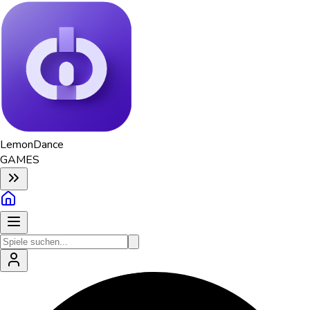
Lemon
Dance
GAMES