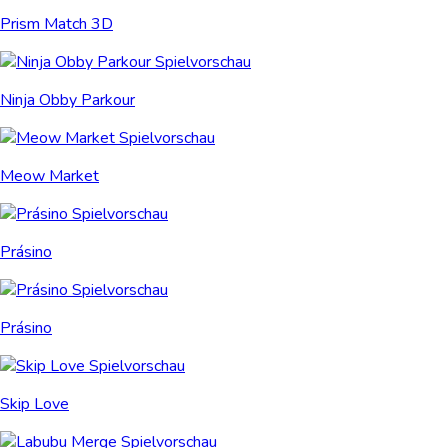
Prism Match 3D
Ninja Obby Parkour
Meow Market
Prásino
Prásino
Skip Love