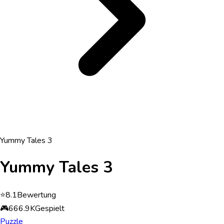
Yummy Tales 3
Yummy Tales 3
⭐
8.1
Bewertung
🎮
666.9K
Gespielt
Puzzle