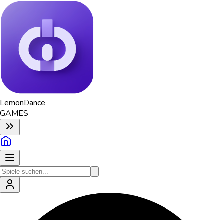
Lemon
Dance
GAMES