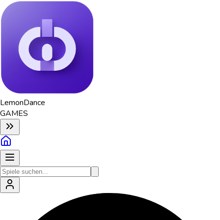
Lemon
Dance
GAMES