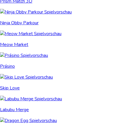
Prism Match 3D
Ninja Obby Parkour
Meow Market
Prásino
Skip Love
Labubu Merge