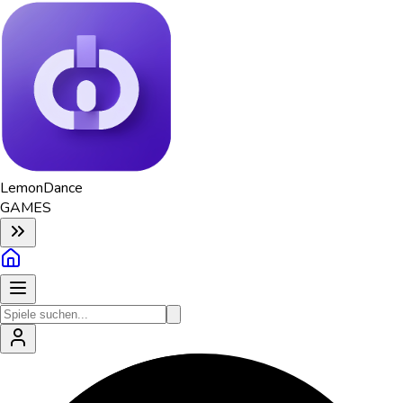
Lemon
Dance
GAMES