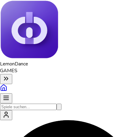
Lemon
Dance
GAMES