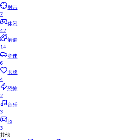
射击
7
休闲
42
解谜
14
竞速
6
卡牌
4
恐怖
2
音乐
3
.io
3
其他