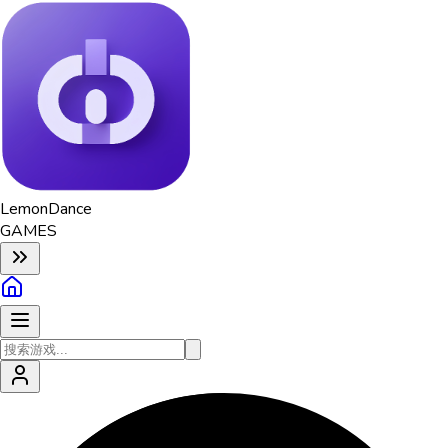
Lemon
Dance
GAMES