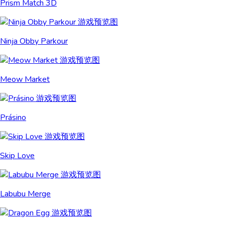
Prism Match 3D
Ninja Obby Parkour
Meow Market
Prásino
Skip Love
Labubu Merge