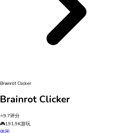
Brainrot Clicker
Brainrot Clicker
⭐
9.7
评分
🎮
191.9K
游玩
休闲