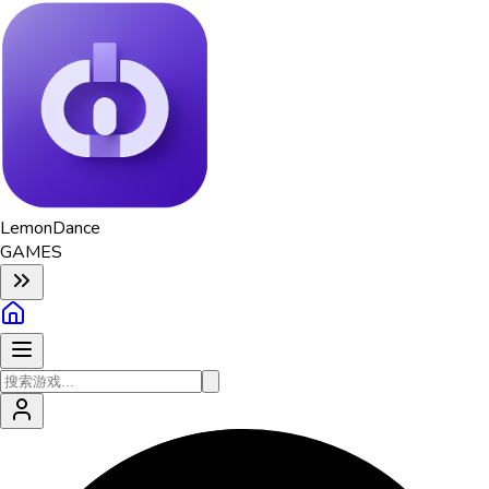
Lemon
Dance
GAMES