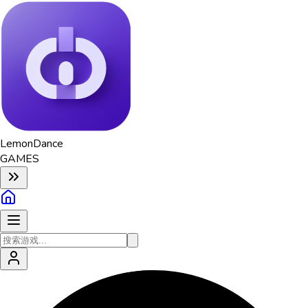
Lemon
Dance
GAMES