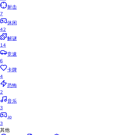
射击
7
休闲
42
解谜
14
竞速
6
卡牌
4
恐怖
2
音乐
3
.io
3
其他