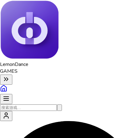
Lemon
Dance
GAMES