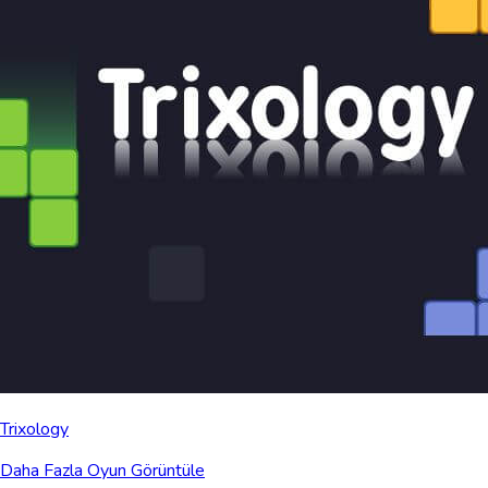
Trixology
Daha Fazla Oyun Görüntüle