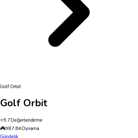
Golf Orbit
Golf Orbit
⭐
9.7
Değerlendirme
🎮
987.8K
Oynama
Gündelik