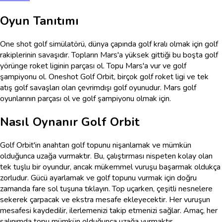
Oyun Tanıtımı
One shot golf simülatörü, dünya çapında golf kralı olmak için golf
rakiplerinin savaşıdır. Topların Mars'a yüksek gittiği bu boşta golf
yörünge roket liginin parçası ol. Topu Mars'a vur ve golf
şampiyonu ol. Oneshot Golf Orbit, birçok golf roket ligi ve tek
atış golf savaşları olan çevrimdışı golf oyunudur. Mars golf
oyunlarının parçası ol ve golf şampiyonu olmak için.
Nasıl Oynanır
Golf Orbit
Golf Orbit'in anahtarı golf topunu nişanlamak ve mümkün
olduğunca uzağa vurmaktır. Bu, çalıştırması nispeten kolay olan
tek tuşlu bir oyundur, ancak mükemmel vuruşu başarmak oldukça
zorludur. Gücü ayarlamak ve golf topunu vurmak için doğru
zamanda fare sol tuşuna tıklayın. Top uçarken, çeşitli nesnelere
sekerek çarpacak ve ekstra mesafe ekleyecektir. Her vuruşun
mesafesi kaydedilir, ilerlemenizi takip etmenizi sağlar. Amaç, her
salınımda topu mümkün olduğunca uzağa vurmaktır.