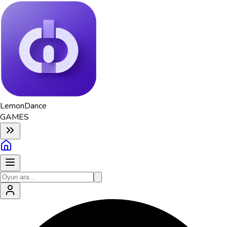
Lemon
Dance
GAMES