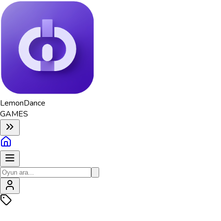
Lemon
Dance
GAMES