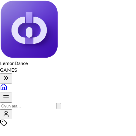
Lemon
Dance
GAMES