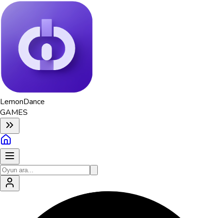
Lemon
Dance
GAMES