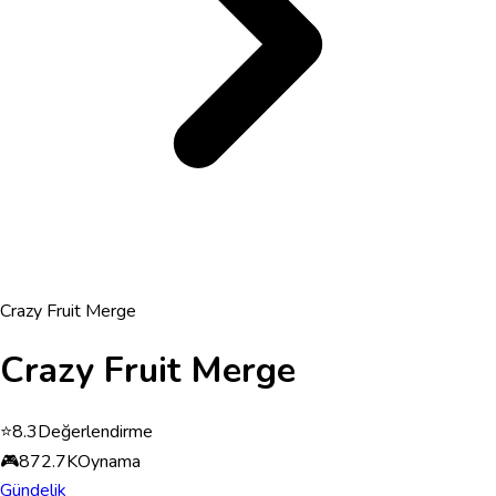
Crazy Fruit Merge
Crazy Fruit Merge
⭐
8.3
Değerlendirme
🎮
872.7K
Oynama
Gündelik