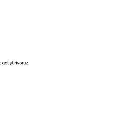
geliştiriyoruz.