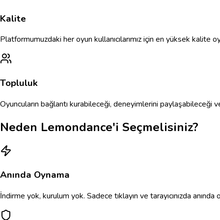
Kalite
Platformumuzdaki her oyun kullanıcılarımız için en yüksek kalite oy
Topluluk
Oyuncuların bağlantı kurabileceği, deneyimlerini paylaşabileceği ve b
Neden Lemondance'i Seçmelisiniz?
Anında Oynama
İndirme yok, kurulum yok. Sadece tıklayın ve tarayıcınızda anında 