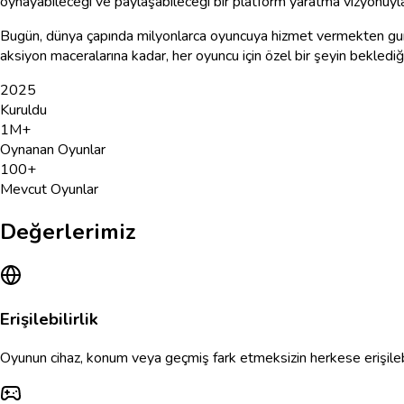
oynayabileceği ve paylaşabileceği bir platform yaratma vizyonuyla
Bugün, dünya çapında milyonlarca oyuncuya hizmet vermekten gurur
aksiyon maceralarına kadar, her oyuncu için özel bir şeyin beklediğ
2025
Kuruldu
1M+
Oynanan Oyunlar
100+
Mevcut Oyunlar
Değerlerimiz
Erişilebilirlik
Oyunun cihaz, konum veya geçmiş fark etmeksizin herkese erişilebi