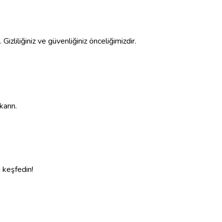
zliliğiniz ve güvenliğiniz önceliğimizdir.
karın.
 keşfedin!