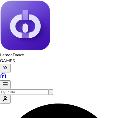
Lemon
Dance
GAMES