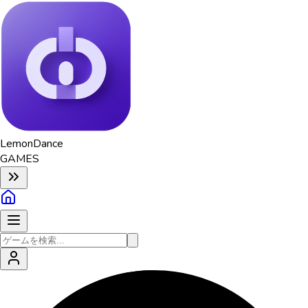
Lemon
Dance
GAMES