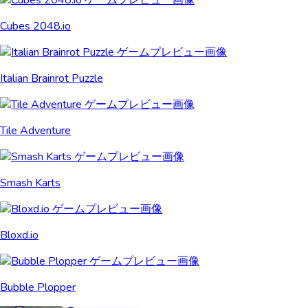
Cubes 2048.io
Italian Brainrot Puzzle
Tile Adventure
Smash Karts
Bloxd.io
Bubble Plopper