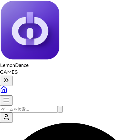
Lemon
Dance
GAMES