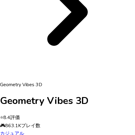
Geometry Vibes 3D
Geometry Vibes 3D
⭐
8.4
評価
🎮
863.1K
プレイ数
カジュアル