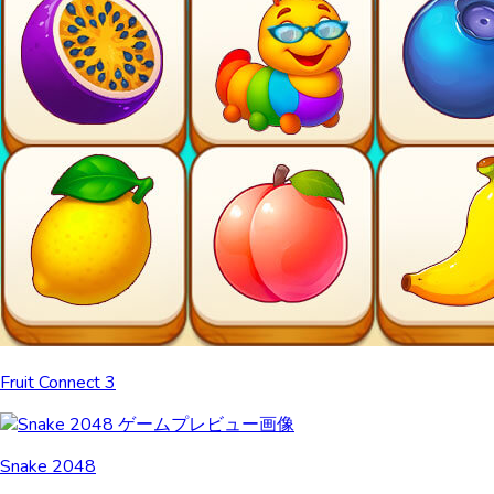
Fruit Connect 3
Snake 2048