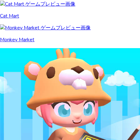
Cat Mart
Monkey Market