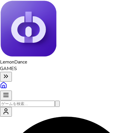
Lemon
Dance
GAMES