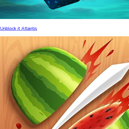
Unblock it Atlantis