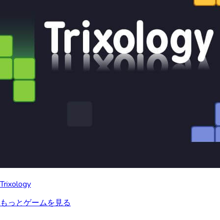
Trixology
もっとゲームを見る