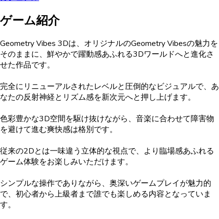
ゲーム紹介
Geometry Vibes 3Dは、オリジナルのGeometry Vibesの魅力を
そのままに、鮮やかで躍動感あふれる3Dワールドへと進化さ
せた作品です。
完全にリニューアルされたレベルと圧倒的なビジュアルで、あ
なたの反射神経とリズム感を新次元へと押し上げます。
色彩豊かな3D空間を駆け抜けながら、音楽に合わせて障害物
を避けて進む爽快感は格別です。
従来の2Dとは一味違う立体的な視点で、より臨場感あふれる
ゲーム体験をお楽しみいただけます。
シンプルな操作でありながら、奥深いゲームプレイが魅力的
で、初心者から上級者まで誰でも楽しめる内容となっていま
す。