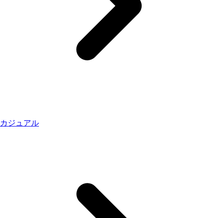
カジュアル